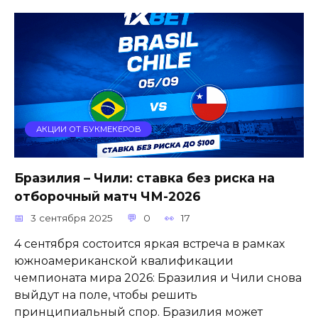
АКЦИИ ОТ БУКМЕКЕРОВ
Бразилия – Чили: ставка без риска на
отборочный матч ЧМ-2026
3 сентября 2025
0
17
4 сентября состоится яркая встреча в рамках
южноамериканской квалификации
чемпионата мира 2026: Бразилия и Чили снова
выйдут на поле, чтобы решить
принципиальный спор. Бразилия может