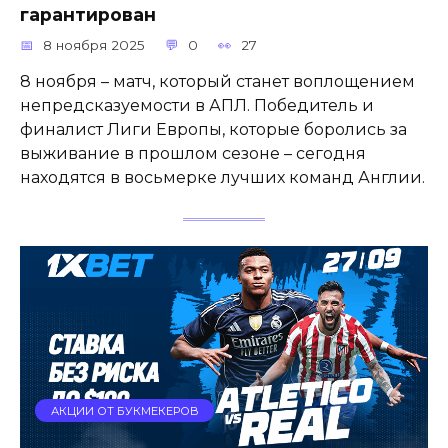
гарантирован
8 ноября 2025
0
27
8 ноября – матч, который станет воплощением
непредсказуемости в АПЛ. Победитель и
финалист Лиги Европы, которые боролись за
выживание в прошлом сезоне – сегодня
находятся в восьмерке лучших команд Англии.
АКЦИИ ОТ БУКМЕКЕРОВ