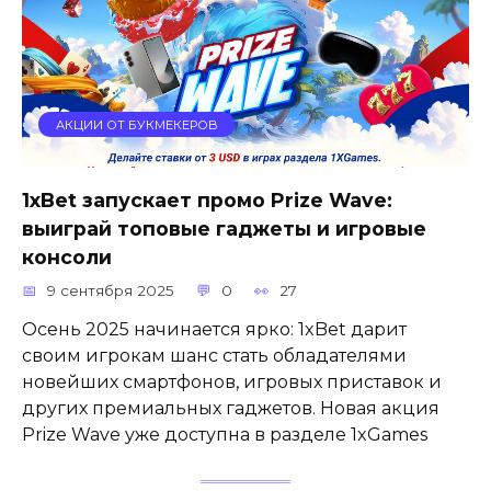
АКЦИИ ОТ БУКМЕКЕРОВ
1xBet запускает промо Prize Wave:
выиграй топовые гаджеты и игровые
консоли
9 сентября 2025
0
27
Осень 2025 начинается ярко: 1xBet дарит
своим игрокам шанс стать обладателями
новейших смартфонов, игровых приставок и
других премиальных гаджетов. Новая акция
Prize Wave уже доступна в разделе 1xGames