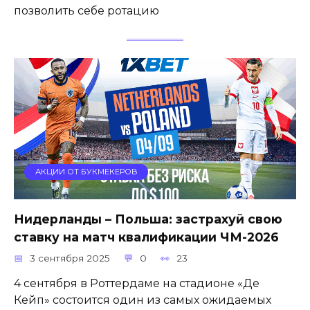
позволить себе ротацию
АКЦИИ ОТ БУКМЕКЕРОВ
Нидерланды – Польша: застрахуй свою
ставку на матч квалификации ЧМ-2026
3 сентября 2025
0
23
4 сентября в Роттердаме на стадионе «Де
Кейп» состоится один из самых ожидаемых