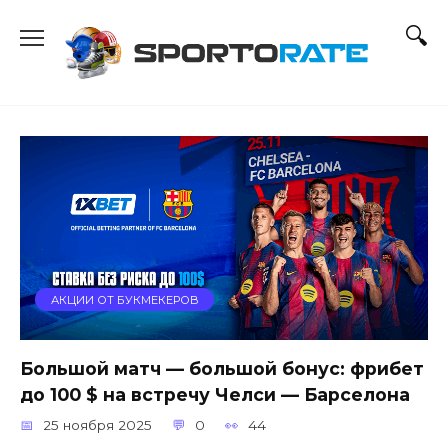
Перейти
к
содержанию
АКЦИИ ОТ БУКМЕКЕРОВ
Большой матч — большой бонус: фрибет
до 100 $ на встречу Челси — Барселона
25 ноября 2025
0
44