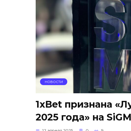
НОВОСТИ
1xBet признана «
2025 года» на SiG
12 апреля 2025
0
9