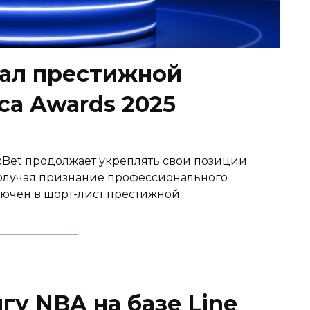
нал престижной
ca Awards 2025
xBet продолжает укреплять свои позиции
получая признание профессионального
ключен в шорт-лист престижной
гу NBA на базе Line