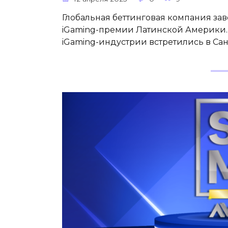
Глобальная беттинговая компания за
iGaming-премии Латинской Америки. 
iGaming-индустрии встретились в Са