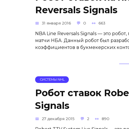
Reversals Signals
31 января 2016
0
663
NBA Line Reversals Signals — это роб
матчи НБА. Данный робот был разраб
коэффициентов в букмекерских конт
СИСТЕМЫ NHL
Робот ставок Robe
Signals
27 декабря 2015
2
890