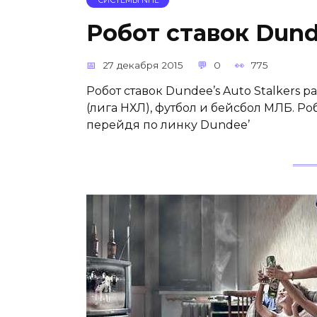
СИСТЕМЫ NHL
Робот ставок Dunde
27 декабря 2015
0
775
Робот ставок Dundee’s Auto Stalkers р
(лига НХЛ), футбол и бейсбол МЛБ. Ро
перейдя по линку Dundee’