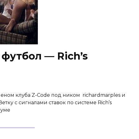
 футбол — Rich’s
леном клуба Z-Code под ником richardmarples и
етку с сигналами ставок по системе Rich’s
руме