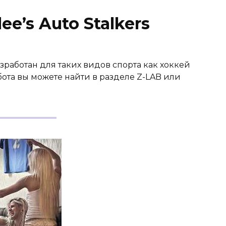
e’s Auto Stalkers
азработан для таких видов спорта как хоккей
бота вы можете найти в разделе Z-LAB или