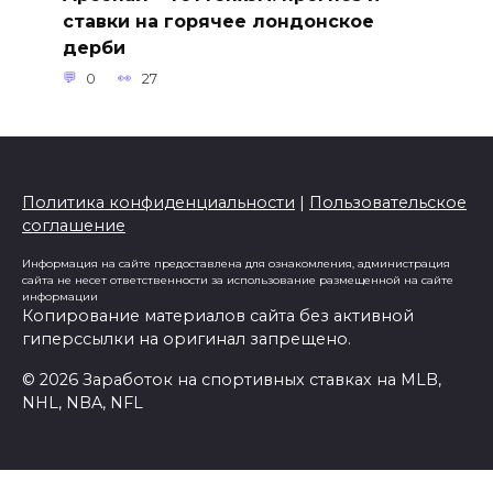
ставки на горячее лондонское
дерби
0
27
Политика конфиденциальности
|
Пользовательское
соглашение
Информация на сайте предоставлена для ознакомления, администрация
сайта не несет ответственности за использование размещенной на сайте
информации
Копирование материалов сайта без активной
гиперссылки на оригинал запрещено.
© 2026 Заработок на спортивных ставках на MLB,
NHL, NBA, NFL