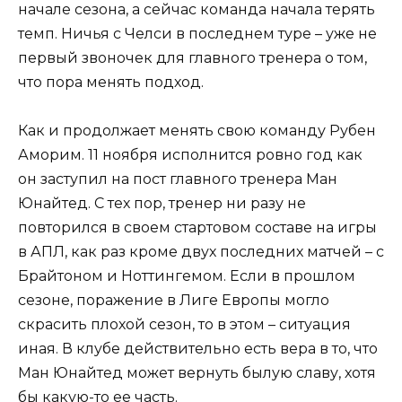
начале сезона, а сейчас команда начала терять
темп. Ничья с Челси в последнем туре – уже не
первый звоночек для главного тренера о том,
что пора менять подход.
Как и продолжает менять свою команду Рубен
Аморим. 11 ноября исполнится ровно год как
он заступил на пост главного тренера Ман
Юнайтед. С тех пор, тренер ни разу не
повторился в своем стартовом составе на игры
в АПЛ, как раз кроме двух последних матчей – с
Брайтоном и Ноттингемом. Если в прошлом
сезоне, поражение в Лиге Европы могло
скрасить плохой сезон, то в этом – ситуация
иная. В клубе действительно есть вера в то, что
Ман Юнайтед может вернуть былую славу, хотя
бы какую-то ее часть.