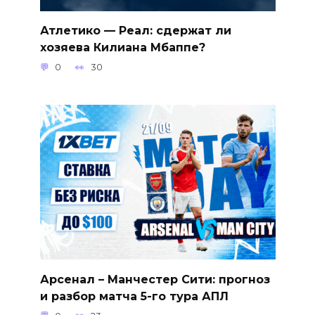
Атлетико — Реал: сдержат ли
хозяева Килиана Мбаппе?
0
30
Арсенал – Манчестер Сити: прогноз
и разбор матча 5-го тура АПЛ