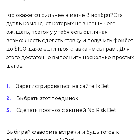
Кто окажется сильнее в матче 8 ноября? Эта
дуэль команд, от которых не знаешь чего
ожидать, поэтому у тебя есть отличная
возможность сделать ставку и получить фрибет
до $100, даже если твоя ставка не сыграет. Для
этого достаточно выполнить несколько простых
шагов:
Зарегистрироваться на сайте 1xBet
Выбрать этот поединок
Сделать прогноз с акцией No Risk Bet
Выбирай фаворита встречи и будь готов к