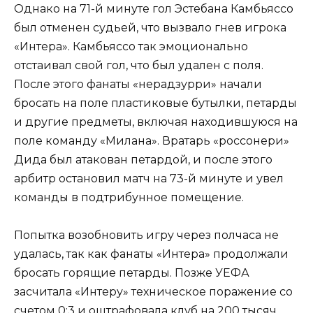
Однако на 71-й минуте гол Эстебана Камбьяссо
был отменен судьей, что вызвало гнев игрока
«Интера». Камбьяссо так эмоционально
отстаивал свой гол, что был удален с поля.
После этого фанаты «нерадзурри» начали
бросать на поле пластиковые бутылки, петарды
и другие предметы, включая находившуюся на
поле команду «Милана». Вратарь «россонери»
Дида был атакован петардой, и после этого
арбитр остановил матч на 73-й минуте и увел
команды в подтрибунное помещение.
Попытка возобновить игру через полчаса не
удалась, так как фанаты «Интера» продолжали
бросать горящие петарды. Позже УЕФА
засчитала «Интеру» техническое поражение со
счетом 0:3 и оштрафовала клуб на 200 тысяч