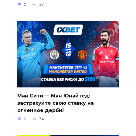
0
37
Ман Сити — Ман Юнайтед:
застрахуйте свою ставку на
огненное дерби!
0
34