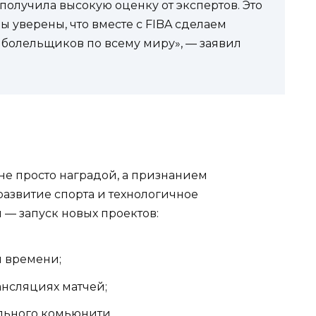
 получила высокую оценку от экспертов. Это
 уверены, что вместе с FIBA сделаем
 болельщиков по всему миру», — заявил
не просто наградой, а признанием
развитие спорта и технологичное
 — запуск новых проектов:
м времени;
ансляциях матчей;
льного комьюнити.