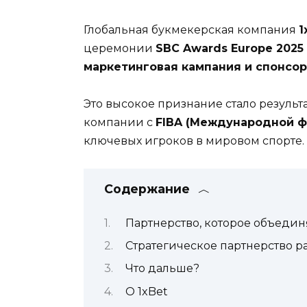
Глобальная букмекерская компания
1
церемонии
SBC Awards Europe 2025
маркетинговая кампания и спонсо
Это высокое признание стало результ
компании с
FIBA (Международной 
ключевых игроков в мировом спорте.
Содержание
Партнерство, которое объедин
Стратегическое партнерство р
Что дальше?
О 1xBet