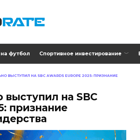
 на футбол
Спортивное инвестирование
НО ВЫСТУПИЛ НА SBC AWARDS EUROPE 2025: ПРИЗНАНИЕ
о выступил на SBC
5: признание
идерства