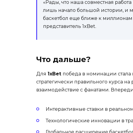
«Рады, что наша совместная работа
лишь начало большой истории, и мы
баскетбол еще ближе к миллионам
представитель 1xBet.
Что дальше?
Для
1xBet
победа в номинации стала 
стратегически правильного курса на 
взаимодействие с фанатами. Впереди
Интерактивные ставки в реально
Технологические инновации в тр
Глобальное расширение баскетбо