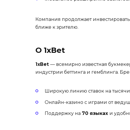
Компания продолжает инвестировать в
ближе к зрителю.
О 1xBet
1xBet
— всемирно известная букмеке
индустрии беттинга и гемблинга. Бре
Широкую линию ставок на тысячи
Онлайн-казино с играми от веду
Поддержку на
70 языках
и удобн