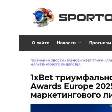
Перейти
к
содержанию
О сайте
Новости
Прогнозы
ГЛАВНАЯ
»
НОВОСТИ
»
РАЗНОЕ
»
1XBET ТРИУМФАЛЬ
МАРКЕТИНГОВОГО ЛИДЕРСТВА
1xBet триумфальн
Awards Europe 202
маркетингового л