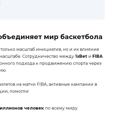
:
 объединяет мир баскетбола
только масштаб инициатив, но и их влияние
м масштабе. Сотрудничество между
1xBet
и
FIBA
онного подхода к продвижению спорта через
ию.
илетов на матчи FIBA, активные кампании в
ции, помогли:
миллионов человек
по всему миру.