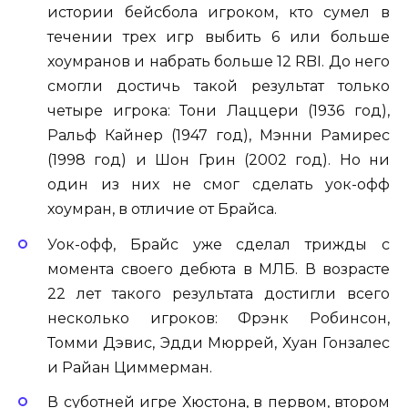
истории бейсбола игроком, кто сумел в
течении трех игр выбить 6 или больше
хоумранов и набрать больше 12 RBI. До него
смогли достичь такой результат только
четыре игрока: Тони Лаццери (1936 год),
Ральф Кайнер (1947 год), Мэнни Рамирес
(1998 год) и Шон Грин (2002 год). Но ни
один из них не смог сделать уок-офф
хоумран, в отличие от Брайса.
Уок-офф, Брайс уже сделал трижды с
момента своего дебюта в МЛБ. В возрасте
22 лет такого результата достигли всего
несколько игроков: Фрэнк Робинсон,
Томми Дэвис, Эдди Мюррей, Хуан Гонзалес
и Райан Циммерман.
В суботней игре Хюстона, в первом, втором