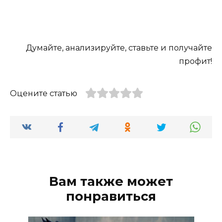
Думайте, анализируйте, ставьте и получайте
профит!
Оцените статью
Вам также может
понравиться