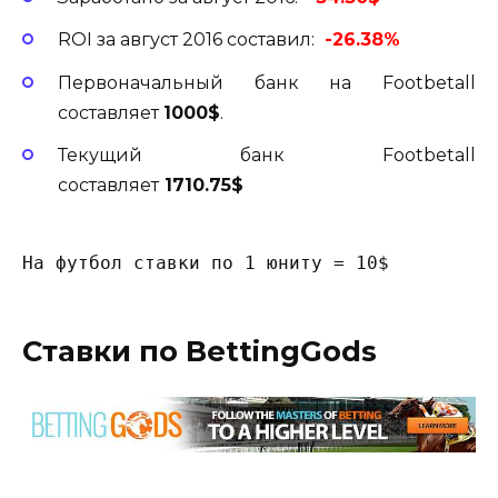
ROI за август 2016 составил:
-26.38%
Первоначальный банк на Footbetall
составляет
1000$
.
Текущий банк Footbetall
составляет
1710.75$
На футбол ставки по 1 юниту = 10$
Ставки по BettingGods