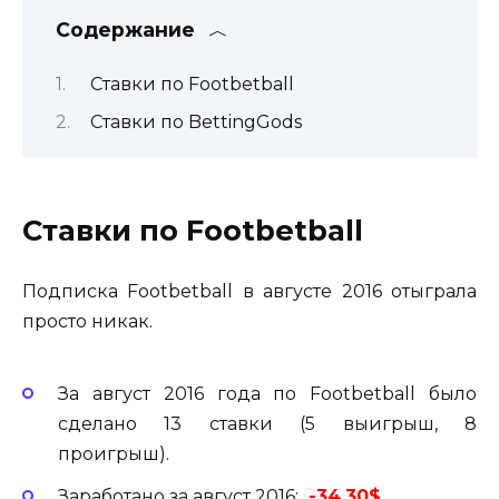
Содержание
Ставки по Footbetball
Ставки по BettingGods
Ставки по Footbetball
Подписка Footbetball в августе 2016 отыграла
просто никак.
За август 2016 года по Footbetball было
сделано 13 ставки (5 выигрыш, 8
проигрыш).
Заработано за август 2016:
-34.30$