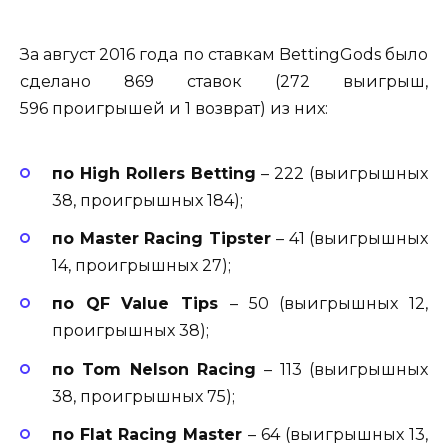
За август 2016 года по ставкам BettingGods было
сделано 869 ставок (272 выигрыш,
596 проигрышей и 1 возврат) из них:
по High Rollers Betting
– 222 (выигрышных
38, проигрышных 184);
по Master Racing Tipster
– 41 (выигрышных
14, проигрышных 27);
по QF Value Tips
– 50 (выигрышных 12,
проигрышных 38);
по Tom Nelson Racing
– 113 (выигрышных
38, проигрышных 75);
по Flat Racing Master
– 64 (выигрышных 13,