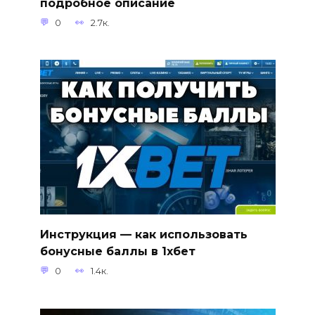
подробное описание
0
2.7к.
Инструкция — как использовать
бонусные баллы в 1хбет
0
1.4к.