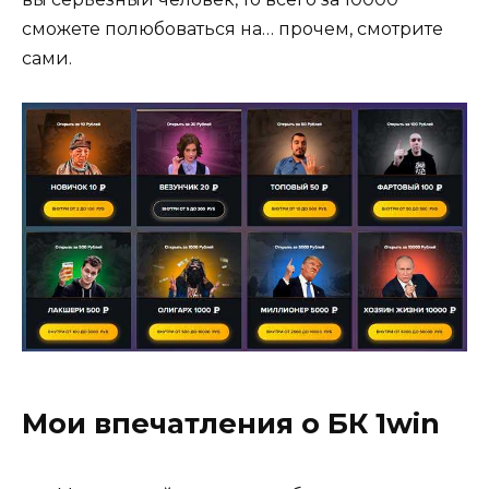
сможете полюбоваться на… прочем, смотрите
сами.
Мои впечатления о БК 1win