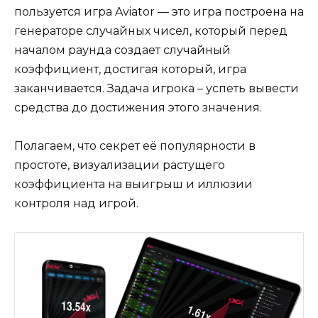
пользуется игра Aviator — это игра построена на
генераторе случайных чисел, который перед
началом раунда создает случайный
коэффициент, достигая который, игра
заканчивается. Задача игрока – успеть вывести
средства до достижения этого значения.
Полагаем, что секрет её популярности в
простоте, визуализации растущего
коэффициента на выигрыш и иллюзии
контроля над игрой.