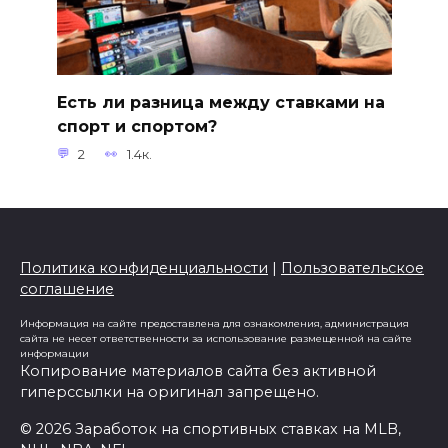
Есть ли разница между ставками на
спорт и спортом?
2
1.4к.
Политика конфиденциальности
|
Пользовательское
соглашение
Информация на сайте предоставлена для ознакомления, администрация
сайта не несет ответственности за использование размещенной на сайте
информации
Копирование материалов сайта без активной
гиперссылки на оригинал запрещено.
© 2026 Заработок на спортивных ставках на MLB,