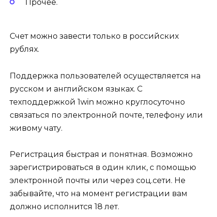
Прочее.
Счет можно завести только в российских
рублях.
Поддержка пользователей осуществляется на
русском и английском языках. С
техподдержкой 1win можно круглосуточно
связаться по электронной почте, телефону или
живому чату.
Регистрация быстрая и понятная. Возможно
зарегистрироваться в один клик, с помощью
электронной почты или через соц.сети. Не
забывайте, что на момент регистрации вам
должно исполнится 18 лет.