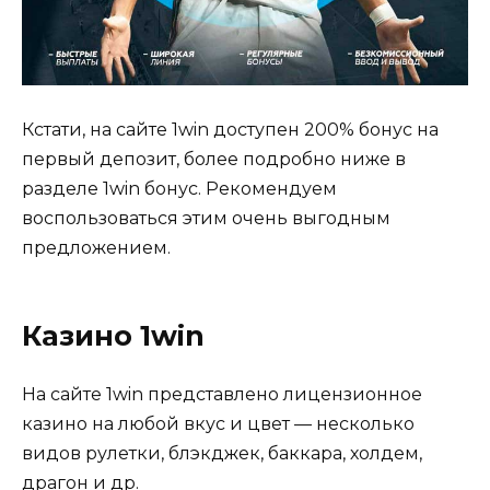
Кстати, на сайте 1win доступен 200% бонус на
первый депозит, более подробно ниже в
разделе 1win бонус. Рекомендуем
воспользоваться этим очень выгодным
предложением.
Казино 1win
На сайте 1win представлено лицензионное
казино на любой вкус и цвет — несколько
видов рулетки, блэкджек, баккара, холдем,
драгон и др.