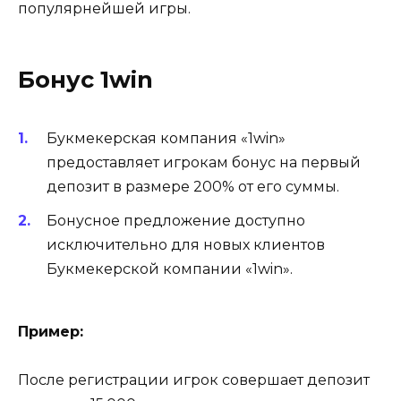
популярнейшей игры.
Бонус 1win
Букмекерская компания «1win»
предоставляет игрокам бонус на первый
депозит в размере 200% от его суммы.
Бонусное предложение доступно
исключительно для новых клиентов
Букмекерской компании «1win».
Пример:
После регистрации игрок совершает депозит