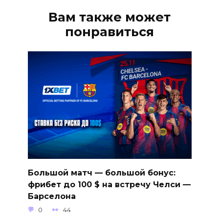
Вам также может
понравиться
Большой матч — большой бонус:
фрибет до 100 $ на встречу Челси —
Барселона
0
44