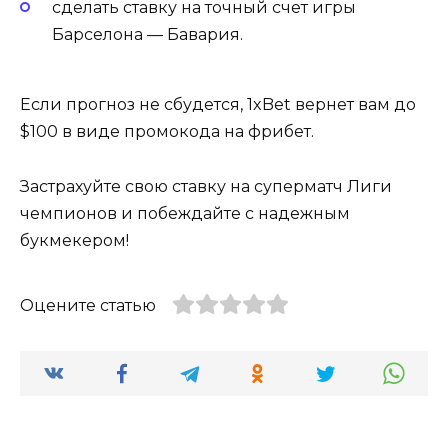
сделать ставку на точный счет игры
Барселона — Бавария.
Если прогноз не сбудется, 1xBet вернет вам до
$100 в виде промокода на фрибет.
Застрахуйте свою ставку на суперматч Лиги
чемпионов и побеждайте с надежным
букмекером!
Оцените статью