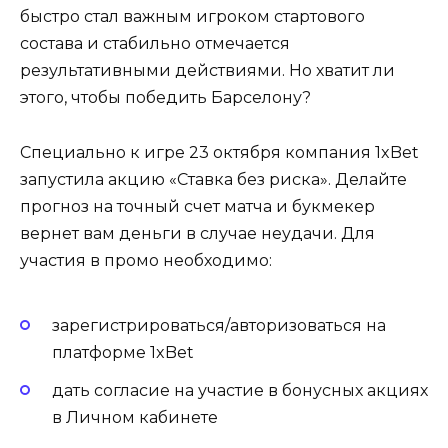
быстро стал важным игроком стартового
состава и стабильно отмечается
результативными действиями. Но хватит ли
этого, чтобы победить Барселону?
Специально к игре 23 октября компания 1xBet
запустила акцию «Ставка без риска». Делайте
прогноз на точный счет матча и букмекер
вернет вам деньги в случае неудачи. Для
участия в промо необходимо:
зарегистрироваться/авторизоваться на
платформе 1xBet
дать согласие на участие в бонусных акциях
в Личном кабинете