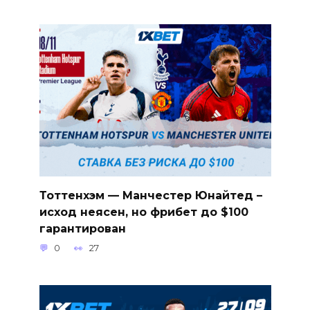
Тоттенхэм — Манчестер Юнайтед –
исход неясен, но фрибет до $100
гарантирован
0
27