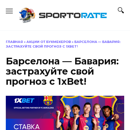
Перейти
к
содержанию
ГЛАВНАЯ
»
АКЦИИ ОТ БУКМЕКЕРОВ
»
БАРСЕЛОНА — БАВАРИЯ:
ЗАСТРАХУЙТЕ СВОЙ ПРОГНОЗ С 1XBET!
Барселона — Бавария:
застрахуйте свой
прогноз с 1xBet!