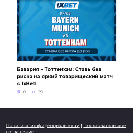
Бавария – Тоттенхэм: Ставь без
риска на яркий товарищеский матч
с 1xBet!
0
29
Политика конфиденциальности
|
Пользовательское
соглашение