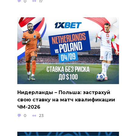
0
17
Нидерланды – Польша: застрахуй
свою ставку на матч квалификации
ЧМ-2026
0
23