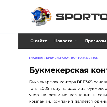
Перейти
к
содержанию
О сайте
Новости
Прогнозы
ГЛАВНАЯ
»
БУКМЕКЕРСКАЯ КОНТОРА BET365
Букмекерская кон
Букмекерская контора
BET
365
основа
то в 2005 году, владелица букмеке
упор на развитие компании в сети 
компании. Компания является одним