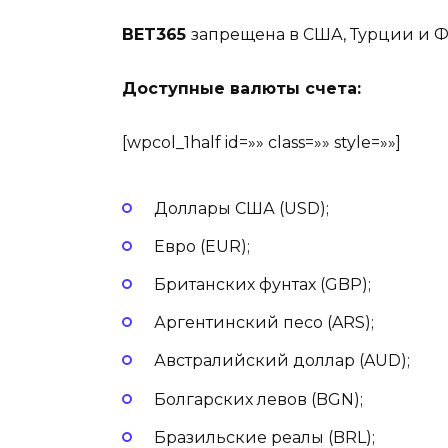
BET
365
запрещена в США, Турции и 
Доступные валюты счета:
[wpcol_1half id=»» class=»» style=»»]
Доллары США (USD);
Евро (EUR);
Британских фунтах (GBP);
Аргентинский песо (ARS);
Австралийский доллар (AUD);
Болгарских левов (BGN);
Бразильские реалы (BRL);