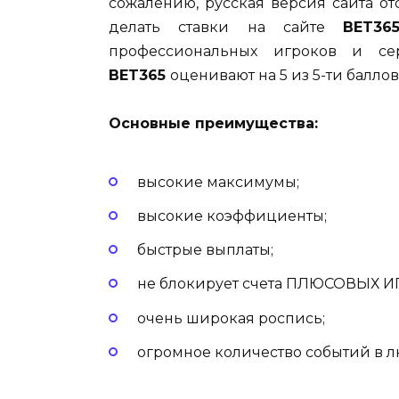
сожалению, русская версия сайта от
делать ставки на сайте
BET
36
профессиональных игроков и се
BET
365
оценивают на 5 из 5-ти баллов
Основные преимущества:
высокие максимумы;
высокие коэффициенты;
быстрые выплаты;
не блокирует счета ПЛЮСОВЫХ И
очень широкая роспись;
огромное количество событий в л