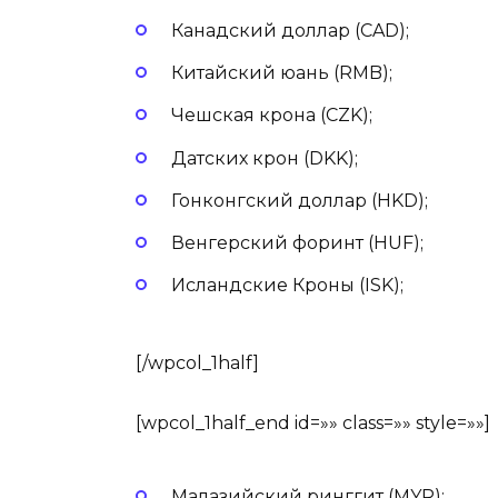
Канадский доллар (CAD);
Китайский юань (RMB);
Чешская крона (CZK);
Датских крон (DKK);
Гонконгский доллар (HKD);
Венгерский форинт (HUF);
Исландские Кроны (ISK);
[/wpcol_1half]
[wpcol_1half_end id=»» class=»» style=»»]
Малазийский ринггит (MYR);