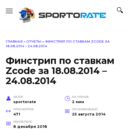
Перейти
к
содержанию
ГЛАВНАЯ
»
ОТЧЕТЫ
»
ФИНСТРИП ПО СТАВКАМ ZCODE ЗА
18.08.2014 – 24.08.2014
Финстрип по ставкам
Zcode за 18.08.2014 –
24.08.2014
АВТОР
НА ЧТЕНИЕ
sportorate
2 мин
ПРОСМОТРОВ
ОПУБЛИКОВАНО
471
25 августа 2014
ОБНОВЛЕНО
8 декабря 2018