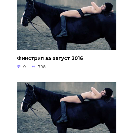
Финстрип за август 2016
0
708