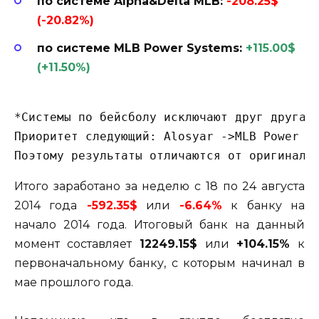
по системе Alpha&Delta MLB:
-208.25$
(-20.82%)
по системе
MLB Power Systems
:
+115.00$
(+11.50%)
*Системы по бейсболу исключают друг друга е
Приоритет следующий: Alosyar ->MLB Power Sy
Поэтому результаты отличаются от оригиналь
Итого заработано за неделю с 18 по 24 августа
2014 года
-592.35$
или
-6.64%
к банку на
начало 2014 года. Итоговый банк на данный
момент составляет
12249.15$
или
+104.15%
к
первоначальному банку, с которым начинал в
мае прошлого года.