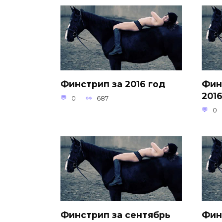
Финстрип за 2016 год
Фин
201
0
687
0
Финстрип за сентябрь
Фин