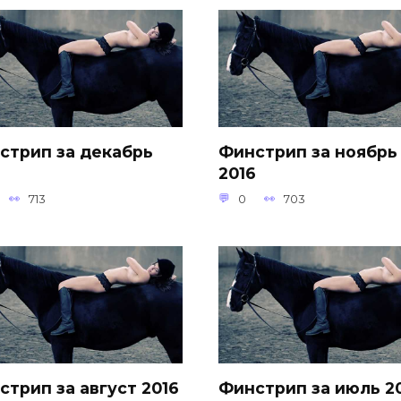
стрип за декабрь
Финстрип за ноябрь
6
2016
713
0
703
стрип за август 2016
Финстрип за июль 2