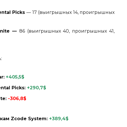
ntal Picks
— 17 (выигрышных 14, проигрышных
onite —
86 (выигрышных 40, проигрышных 41,
:
ar
:
+405,5$
ntal Picks
:
+290,7$
te:
-306,8$
вкам Zcode System:
+389,4$