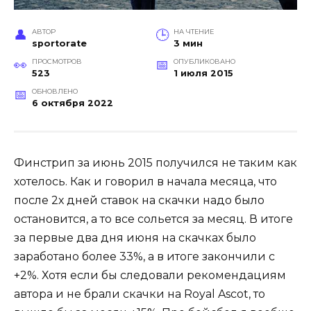
АВТОР
НА ЧТЕНИЕ
sportorate
3 мин
ПРОСМОТРОВ
ОПУБЛИКОВАНО
523
1 июля 2015
ОБНОВЛЕНО
6 октября 2022
Финстрип за июнь 2015 получился не таким как
хотелось. Как и говорил в начала месяца, что
после 2х дней ставок на скачки надо было
остановится, а то все сольется за месяц. В итоге
за первые два дня июня на скачках было
заработано более 33%, а в итоге закончили с
+2%. Хотя если бы следовали рекомендациям
автора и не брали скачки на Royal Ascot, то