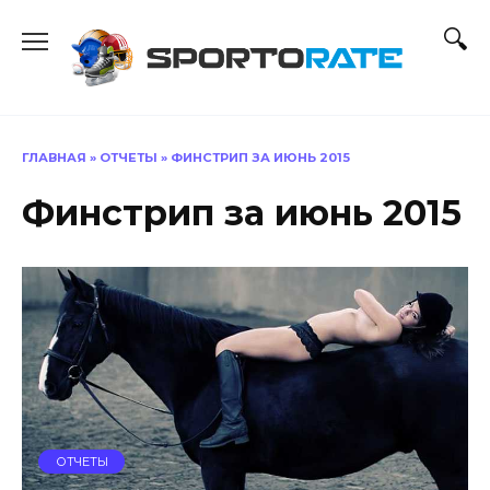
Перейти
к
содержанию
ГЛАВНАЯ
»
ОТЧЕТЫ
»
ФИНСТРИП ЗА ИЮНЬ 2015
Финстрип за июнь 2015
ОТЧЕТЫ