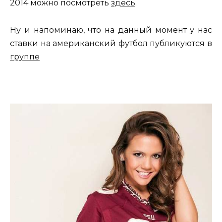
2014 можно посмотреть
здесь
.
Ну и напоминаю, что на данный момент у нас
ставки на американский футбол публикуются в
группе