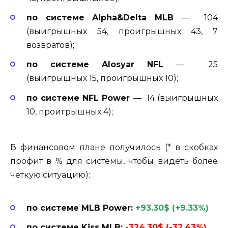
по системе Alpha&Delta MLB
— 104
(выигрышных 54, проигрышных 43, 7
возвратов);
по системе Alosyar NFL
— 25
(выигрышных 15, проигрышных 10);
по системе NFL Power
— 14 (выигрышных
10, проигрышных 4);
В финансовом плане получилось (* в скобках
профит в % для системы, чтобы видеть более
четкую ситуацию):
по системе
MLB Power
:
+93.30$ (+9.33%)
по системе
Kiss MLB
:
-324.30$ (-32.43%)