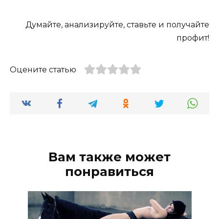
Думайте, анализируйте, ставьте и получайте
профит!
Оцените статью
Вам также может
понравиться