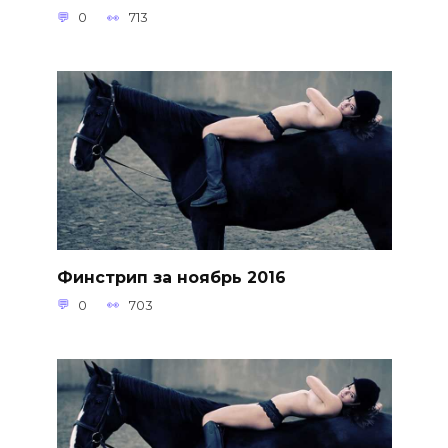
0
713
Финстрип за ноябрь 2016
0
703