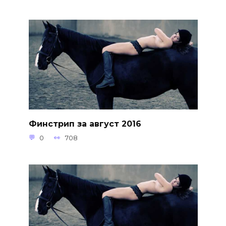
Финстрип за август 2016
0
708