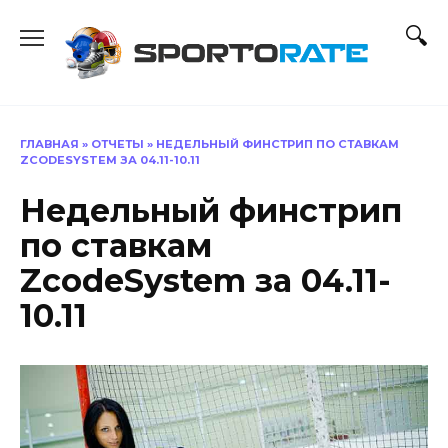
Перейти
к
содержанию
ГЛАВНАЯ
»
ОТЧЕТЫ
»
НЕДЕЛЬНЫЙ ФИНСТРИП ПО СТАВКАМ
ZCODESYSTEM ЗА 04.11-10.11
Недельный финстрип
по ставкам
ZcodeSystem за 04.11-
10.11