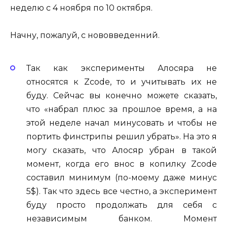
неделю с 4 ноября по 10 октября.
Начну, пожалуй, с нововведенний.
Так как эксперименты Алосяра не
относятся к Zcode, то и учитывать их не
буду. Сейчас вы конечно можете сказать,
что «набрал плюс за прошлое время, а на
этой неделе начал минусовать и чтобы не
портить финстрипы решил убрать». На это я
могу сказать, что Алосяр убран в такой
момент, когда его внос в копилку Zcode
составил минимум (по-моему даже минус
5$). Так что здесь все честно, а эксперимент
буду просто продолжать для себя с
независимым банком. Момент