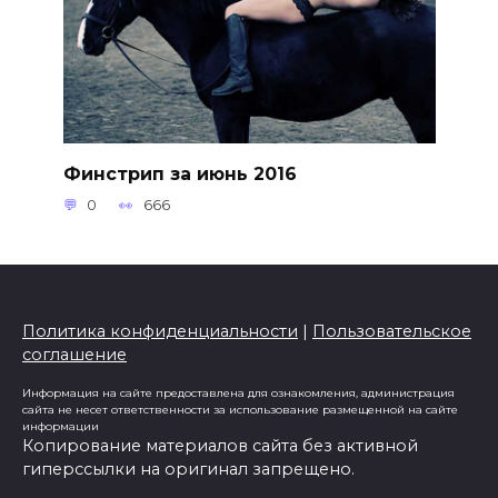
Финстрип за июнь 2016
0
666
Политика конфиденциальности
|
Пользовательское
соглашение
Информация на сайте предоставлена для ознакомления, администрация
сайта не несет ответственности за использование размещенной на сайте
информации
Копирование материалов сайта без активной
гиперссылки на оригинал запрещено.