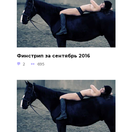
Финстрип за сентябрь 2016
2
695