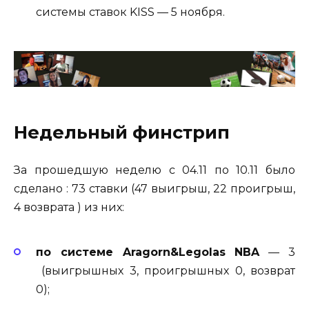
системы ставок KISS — 5 ноября.
Недельный финстрип
За прошедшую неделю с 04.11 по 10.11 было
сделано : 73 ставки (47 выигрыш, 22 проигрыш,
4 возврата ) из них:
по системе Aragorn&Legolas NBA
— 3
(выигрышных 3, проигрышных 0, возврат
0);