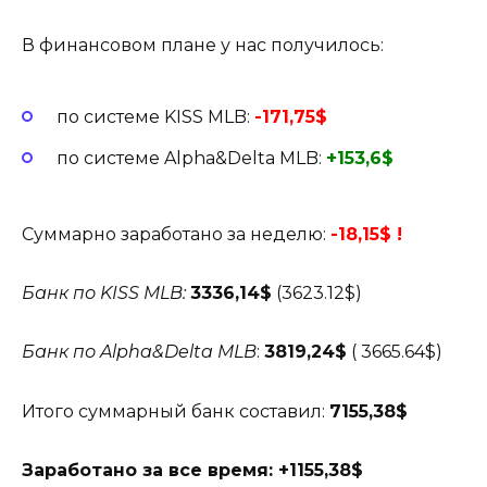
В финансовом плане у нас получилось:
по системе KISS MLB:
-171,75$
по системе Alpha&Delta MLB:
+153,6$
Суммарно заработано за неделю:
-18,15$ !
Банк по KISS MLB:
3336,14$
(3623.12$)
Банк по Alpha&Delta MLB
:
3819,24$
( 3665.64$)
Итого суммарный банк составил:
7155,38$
Заработано за все время: +1155,38$