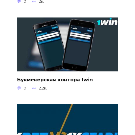
0
2к.
Букмекерская контора 1win
0
2.2к.