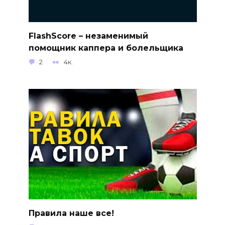
FlashScore – незаменимый
помощник каппера и болельщика
2
4к.
Правила наше все!