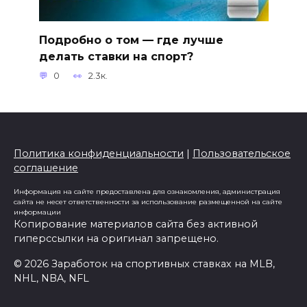
Подробно о том — где лучше
делать ставки на спорт?
0
2.3к.
Политика конфиденциальности
|
Пользовательское
соглашение
Информация на сайте предоставлена для ознакомления, администрация
сайта не несет ответственности за использование размещенной на сайте
информации
Копирование материалов сайта без активной
гиперссылки на оригинал запрещено.
© 2026 Заработок на спортивных ставках на MLB,
NHL, NBA, NFL