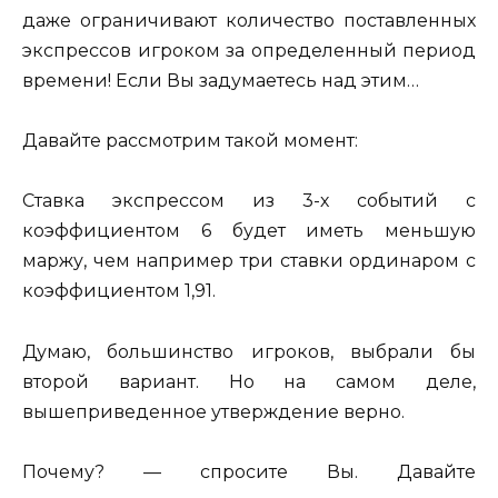
даже ограничивают количество поставленных
экспрессов игроком за определенный период
времени! Если Вы задумаетесь над этим…
Давайте рассмотрим такой момент:
Ставка экспрессом из 3-х событий с
коэффициентом 6 будет иметь меньшую
маржу, чем например три ставки ординаром с
коэффициентом 1,91.
Думаю, большинство игроков, выбрали бы
второй вариант. Но на самом деле,
вышеприведенное утверждение верно.
Почему? — спросите Вы. Давайте