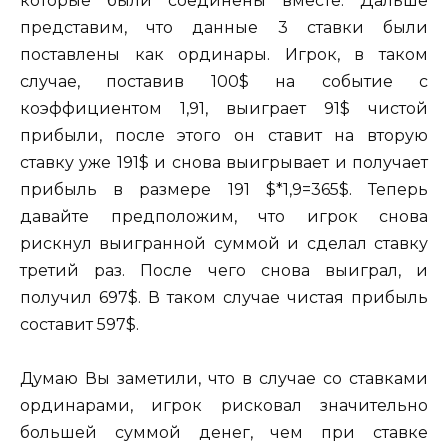
которые были соединены вместе. Дальше
представим, что данные 3 ставки были
поставлены как ординары. Игрок, в таком
случае, поставив 100$ на событие с
коэффициентом 1,91, выиграет 91$ чистой
прибыли, после этого он ставит на вторую
ставку уже 191$ и снова выигрывает и получает
прибыль в размере 191 $*1,9=365$. Теперь
давайте предположим, что игрок снова
рискнул выигранной суммой и сделал ставку
третий раз. После чего снова выиграл, и
получил 697$. В таком случае чистая прибыль
составит 597$.
Думаю Вы заметили, что в случае со ставками
ординарами, игрок рисковал значительно
большей суммой денег, чем при ставке