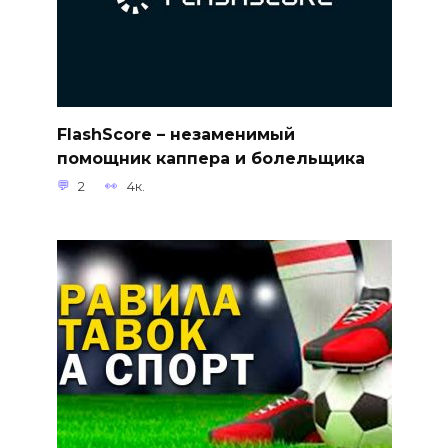
FlashScore – незаменимый
помощник каппера и болельщика
2
4к.