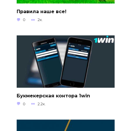
Правила наше все!
0
2к.
Букмекерская контора 1win
0
2.2к.