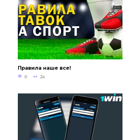
Правила наше все!
0
2к.