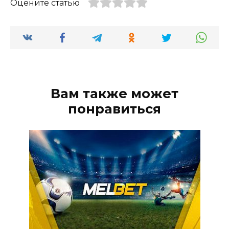
Оцените статью
Вам также может
понравиться