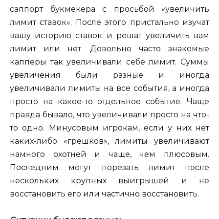
саппорт букмекера с просьбой «увеличить
лимит ставок». После этого пристально изучат
вашу историю ставок и решат увеличить вам
лимит или нет. Довольно часто знакомые
капперы так увеличивали себе лимит. Суммы
увеличения были разные и иногда
увеличивали лимиты на все события, а иногда
просто на какое-то отдельное событие. Чаще
правда бывало, что увеличивали просто на что-
то одно. Минусовым игрокам, если у них нет
каких-либо «грешков», лимиты увеличивают
намного охотней и чаще, чем плюсовым.
Последним могут порезать лимит после
нескольких крупных выигрышей и не
восстановить его или частично восстановить.