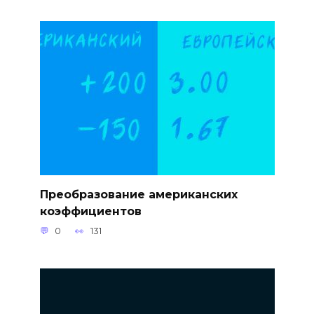
Преобразование американских
коэффициентов
0
131