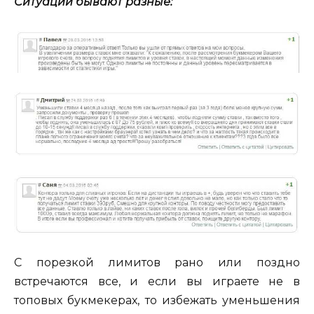
Ситуации бывают разные:
С порезкой лимитов рано или поздно
встречаются все, и если вы играете не в
топовых букмекерах, то избежать уменьшения