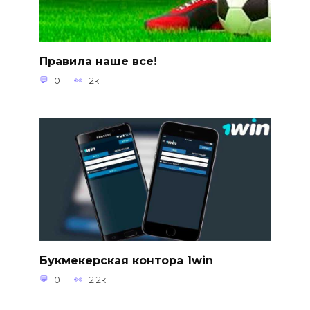
Правила наше все!
0
2к.
Букмекерская контора 1win
0
2.2к.