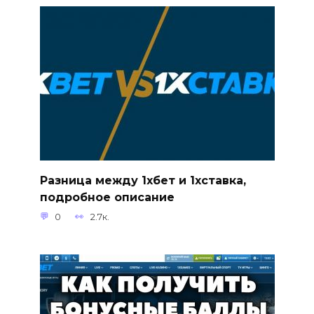
Разница между 1хбет и 1хставка,
подробное описание
0
2.7к.