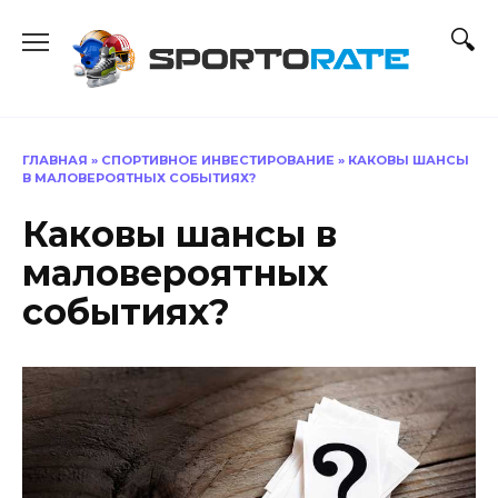
Перейти
к
содержанию
ГЛАВНАЯ
»
СПОРТИВНОЕ ИНВЕСТИРОВАНИЕ
»
КАКОВЫ ШАНСЫ
В МАЛОВЕРОЯТНЫХ СОБЫТИЯХ?
Каковы шансы в
маловероятных
событиях?