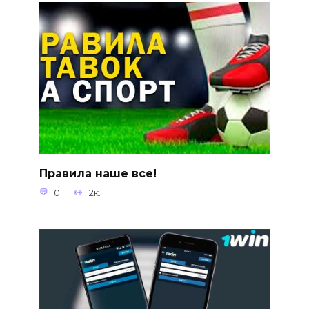
Правила наше все!
0
2к.