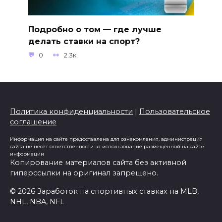
Подробно о том — где лучше
делать ставки на спорт?
0
2.3к.
Политика конфиденциальности
|
Пользовательское
соглашение
Информация на сайте предоставлена для ознакомления, администрация
сайта не несет ответственности за использование размещенной на сайте
информации
Копирование материалов сайта без активной
гиперссылки на оригинал запрещено.
© 2026 Заработок на спортивных ставках на MLB,
NHL, NBA, NFL