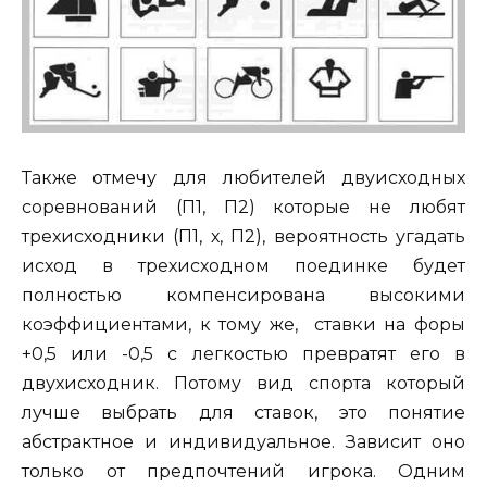
Также отмечу для любителей двуисходных
соревнований (П1, П2) которые не любят
трехисходники (П1, х, П2), вероятность угадать
исход в трехисходном поединке будет
полностью компенсирована высокими
коэффициентами, к тому же, ставки на форы
+0,5 или -0,5 с легкостью превратят его в
двухисходник. Потому вид спорта который
лучше выбрать для ставок, это понятие
абстрактное и индивидуальное. Зависит оно
только от предпочтений игрока. Одним