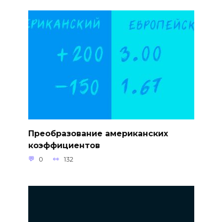
Преобразование американских
коэффициентов
0
132