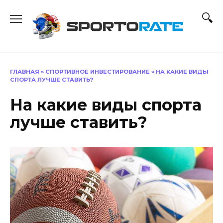
Перейти
к
содержанию
ГЛАВНАЯ
»
СПОРТИВНОЕ ИНВЕСТИРОВАНИЕ
»
НА КАКИЕ ВИДЫ
СПОРТА ЛУЧШЕ СТАВИТЬ?
На какие виды спорта
лучше ставить?