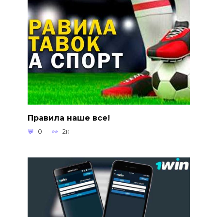
Правила наше все!
0
2к.