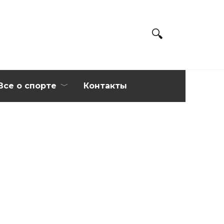
Все о спорте
Контакты