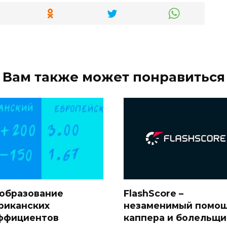
Вам также может понравиться
образование
FlashScore –
риканских
незаменимый помо
ффициентов
каппера и болельщи