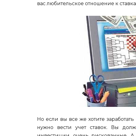
вас любительское отношение к ставка
Но если вы все же хотите заработать
нужно вести учет ставок. Вы долж
инвестиции, очень рискованные. А 