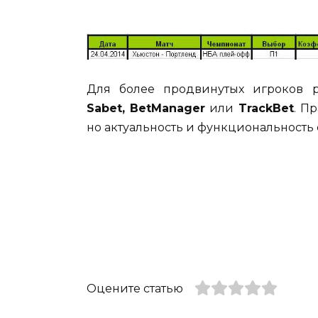
Для более продвинутых игроков р
Sabet, BetManager
или
TrackBet
. П
но актуальность и функциональность 
Оцените статью