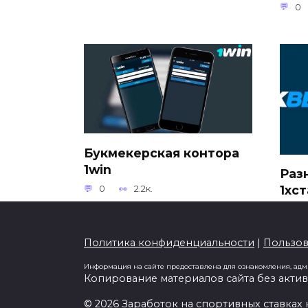
0
Букмекерская контора
1win
Раз
1хс
0
2.2к.
опи
0
Политика конфиденциальности
|
Пользов
Информация на сайте предоставлена для ознакомления, адм
Копирование материалов сайта без акти
© 2026 Заработок на спортивных ставках 