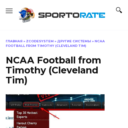
Перейти
к
содержанию
ГЛАВНАЯ
»
ZCODESYSTEM
»
ДРУГИЕ СИСТЕМЫ
»
NCAA
FOOTBALL FROM TIMOTHY (CLEVELAND TIM)
NCAA Football from
Timothy (Cleveland
Tim)