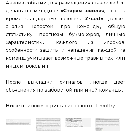
Анализ событий для размещения ставок любит
делать по методике
«Старая школа»
, то есть
кроме стандартных плюшек
Z-code
, делает
анализ новостей про команды, общую
статистику, прогнозы букмекеров, личные
характеристики каждого из игроков,
особенности защиты и нападения каждой из
команд, учитывает возможные травмы тех, или
иных игроков и т. п.
После выкладки сигналов иногда дает
объяснения по выбору той или иной команды.
Ниже привожу скрины сигналов от Timothy.