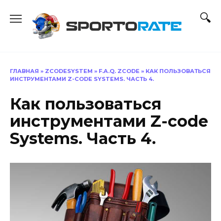
Перейти
к
содержанию
ГЛАВНАЯ
»
ZCODESYSTEM
»
F.A.Q. ZCODE
»
КАК ПОЛЬЗОВАТЬСЯ
ИНСТРУМЕНТАМИ Z-CODE SYSTEMS. ЧАСТЬ 4.
Как пользоваться
инструментами Z-code
Systems. Часть 4.