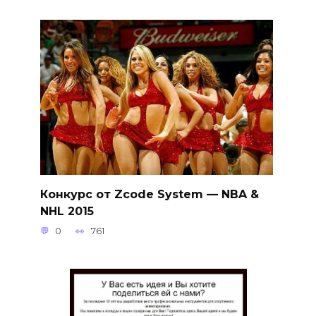
Конкурс от Zcode System — NBA &
NHL 2015
0
761