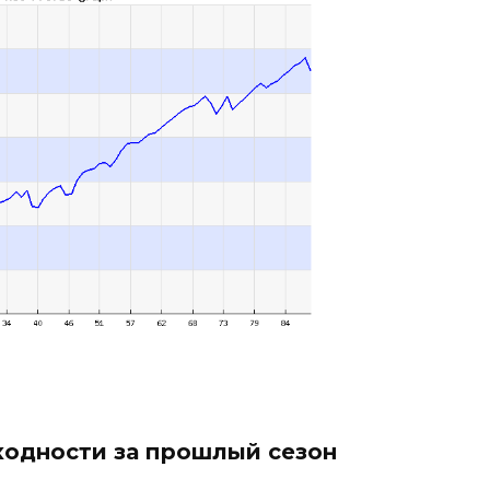
ходности за прошлый сезон