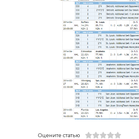
Оцените статью