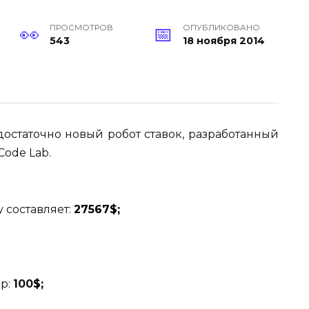
ПРОСМОТРОВ
ОПУБЛИКОВАНО
543
18 ноября 2014
достаточно новый робот ставок, разработанный
Code Lab.
 составляет:
27567$;
ор:
100
$;