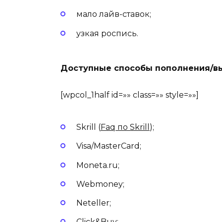
мало лайв-ставок;
узкая роспись.
Доступные способы пополнения/в
[wpcol_1half id=»» class=»» style=»»]
Skrill (
Faq по Skrill
);
Visa/MasterCard;
Moneta.ru;
Webmoney;
Neteller;
Click&Buy;