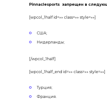
Pinnaclesports
запрещен в следующ
[wpcol_1half id=»» class=»» style=»»]
США;
Нидерланды;
[/wpcol_1half]
[wpcol_1half_end id=»» class=»» style=»»]
Турция;
Франция.