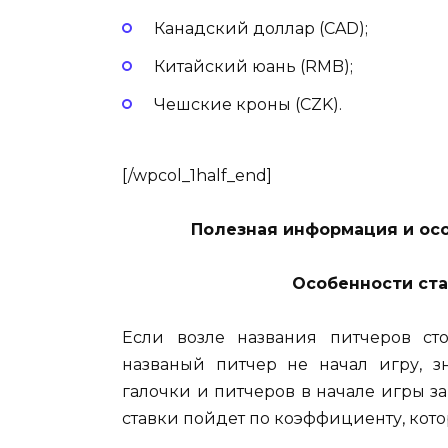
Канадский доллар (CAD);
Китайский юань (RMB);
Чешские кроны (CZK).
[/wpcol_1half_end]
Полезная информация и ос
Особенности став
Если возле названия питчеров сто
названый питчер не начал игру, зн
галочки и питчеров в начале игры зам
ставки пойдет по коэффициенту, кото