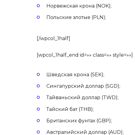
Норвежская крона (NOK);
Польские злотые (PLN);
[/wpcol_1half]
[wpcol_1half_end id=»» class=»» style=»»]
Шведская крона (SEK);
Сингапурский доллар (SGD);
Тайваньский доллар (TWD);
Тайский бат (THB);
Британских фунтах (GBP);
Австралийский доллар (AUD);