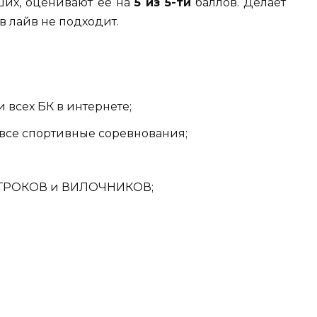
ших, оценивают ее на
5 из 5-ти
баллов. Делает
в лайв не подходит.
всех БК в интернете;
все спортивные соревнования;
ИГРОКОВ и ВИЛОЧНИКОВ;