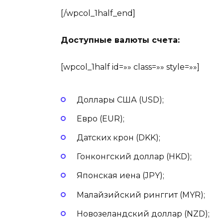
[/wpcol_1half_end]
Доступные валюты счета:
[wpcol_1half id=»» class=»» style=»»]
Доллары США (USD);
Евро (EUR);
Датских крон (DKK);
Гонконгский доллар (HKD);
Японская иена (JPY);
Малайзийский ринггит (MYR);
Новозеландский доллар (NZD);