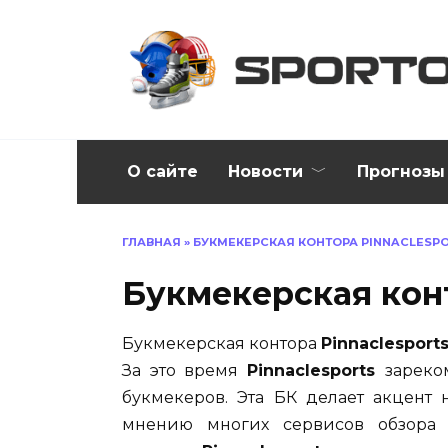
Перейти
к
содержанию
О сайте
Новости
Прогнозы
ГЛАВНАЯ
»
БУКМЕКЕРСКАЯ КОНТОРА PINNACLESP
Букмекерская конт
Букмекерская контора
Pinnaclesport
За это время
Pinnaclesports
зареко
букмекеров. Эта БК делает акцент 
мнению многих сервисов обзора 