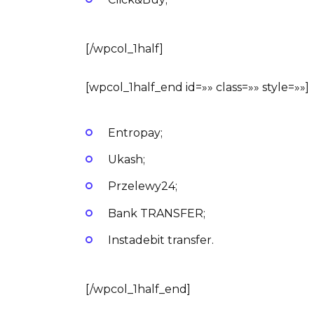
[/wpcol_1half]
[wpcol_1half_end id=»» class=»» style=»»]
Entropay;
Ukash;
Przelewy24;
Bank TRANSFER;
Instadebit transfer.
[/wpcol_1half_end]